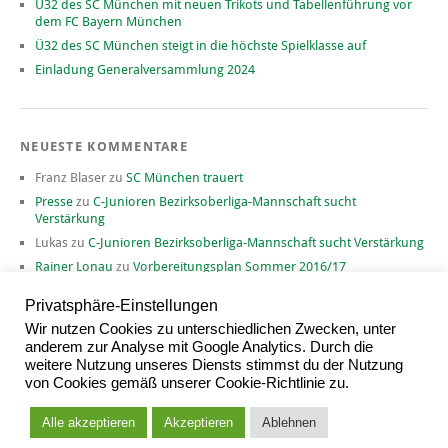
Ü32 des SC München mit neuen Trikots und Tabellenführung vor
dem FC Bayern München
Ü32 des SC München steigt in die höchste Spielklasse auf
Einladung Generalversammlung 2024
NEUESTE KOMMENTARE
Franz Blaser
zu
SC München trauert
Presse
zu
C-Junioren Bezirksoberliga-Mannschaft sucht
Verstärkung
Lukas
zu
C-Junioren Bezirksoberliga-Mannschaft sucht Verstärkung
Rainer Lonau
zu
Vorbereitungsplan Sommer 2016/17
David
zu
Vorbereitungsplan Sommer 2016/17
Privatsphäre-Einstellungen
Wir nutzen Cookies zu unterschiedlichen Zwecken, unter
anderem zur Analyse mit Google Analytics. Durch die
weitere Nutzung unseres Diensts stimmst du der Nutzung
ARCHIV
von Cookies gemäß unserer Cookie-Richtlinie zu.
Archiv
Alle akzeptieren
Akzeptieren
Ablehnen