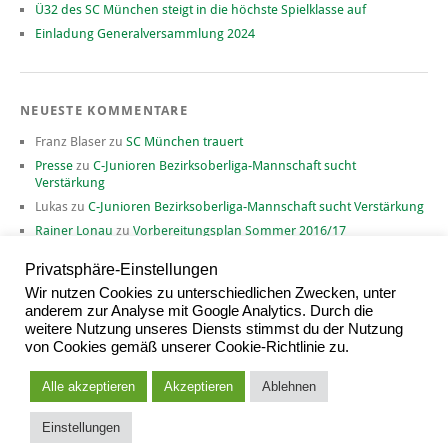
Ü32 des SC München steigt in die höchste Spielklasse auf
Einladung Generalversammlung 2024
NEUESTE KOMMENTARE
Franz Blaser
zu
SC München trauert
Presse
zu
C-Junioren Bezirksoberliga-Mannschaft sucht
Verstärkung
Lukas
zu
C-Junioren Bezirksoberliga-Mannschaft sucht Verstärkung
Rainer Lonau
zu
Vorbereitungsplan Sommer 2016/17
David
zu
Vorbereitungsplan Sommer 2016/17
Privatsphäre-Einstellungen
Wir nutzen Cookies zu unterschiedlichen Zwecken, unter
anderem zur Analyse mit Google Analytics. Durch die
weitere Nutzung unseres Diensts stimmst du der Nutzung
ARCHIV
von Cookies gemäß unserer Cookie-Richtlinie zu.
Archiv
Alle akzeptieren
Akzeptieren
Ablehnen
Einstellungen
Proudly powered by
WordPress
|
Theme: Yoko von
Elmastudio