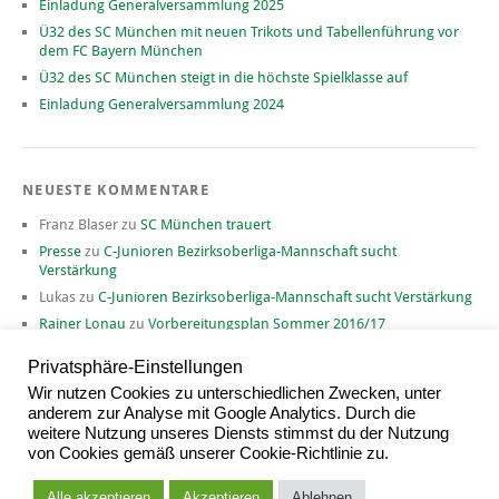
Einladung Generalversammlung 2025
Ü32 des SC München mit neuen Trikots und Tabellenführung vor
dem FC Bayern München
Ü32 des SC München steigt in die höchste Spielklasse auf
Einladung Generalversammlung 2024
NEUESTE KOMMENTARE
Franz Blaser
zu
SC München trauert
Presse
zu
C-Junioren Bezirksoberliga-Mannschaft sucht
Verstärkung
Lukas
zu
C-Junioren Bezirksoberliga-Mannschaft sucht Verstärkung
Rainer Lonau
zu
Vorbereitungsplan Sommer 2016/17
David
zu
Vorbereitungsplan Sommer 2016/17
Privatsphäre-Einstellungen
Wir nutzen Cookies zu unterschiedlichen Zwecken, unter
anderem zur Analyse mit Google Analytics. Durch die
weitere Nutzung unseres Diensts stimmst du der Nutzung
ARCHIV
von Cookies gemäß unserer Cookie-Richtlinie zu.
Archiv
Alle akzeptieren
Akzeptieren
Ablehnen