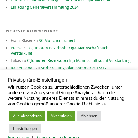
Einladung Generalversammlung 2024
NEUESTE KOMMENTARE
Franz Blaser
zu
SC München trauert
Presse
zu
C-Junioren Bezirksoberliga-Mannschaft sucht
Verstärkung
Lukas
zu
C-Junioren Bezirksoberliga-Mannschaft sucht Verstärkung
Rainer Lonau
zu
Vorbereitungsplan Sommer 2016/17
David
zu
Vorbereitungsplan Sommer 2016/17
Privatsphäre-Einstellungen
Wir nutzen Cookies zu unterschiedlichen Zwecken, unter
anderem zur Analyse mit Google Analytics. Durch die
weitere Nutzung unseres Diensts stimmst du der Nutzung
ARCHIV
von Cookies gemäß unserer Cookie-Richtlinie zu.
Archiv
Alle akzeptieren
Akzeptieren
Ablehnen
Einstellungen
Proudly powered by
WordPress
|
Theme: Yoko von
Elmastudio
Impressum
|
Datenschutzerklärung