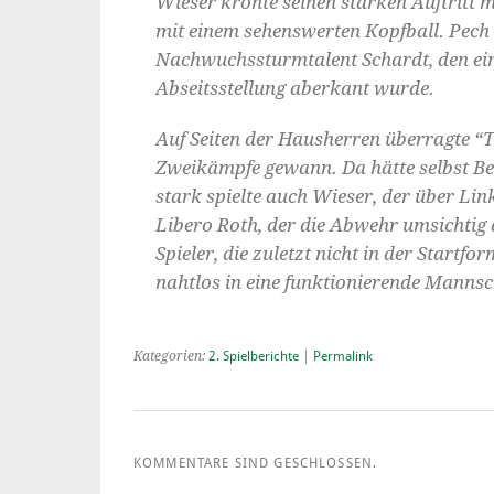
Wieser krönte seinen starken Auftritt m
mit einem sehenswerten Kopfball. Pech 
Nachwuchssturmtalent Schardt, den ein
Abseitsstellung aberkant wurde.
Auf Seiten der Hausherren überragte “T
Zweikämpfe gewann. Da hätte selbst Ber
stark spielte auch Wieser, der über L
Libero Roth, der die Abwehr umsichtig 
Spieler, die zuletzt nicht in der Startf
nahtlos in eine funktionierende Mannsch
Kategorien:
2. Spielberichte
|
Permalink
KOMMENTARE SIND GESCHLOSSEN.