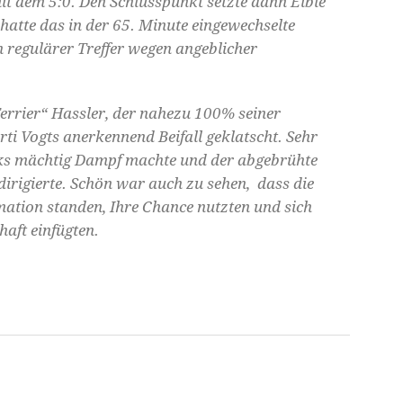
it dem 5:0. Den Schlusspunkt setzte dann Eible
hatte das in der 65. Minute eingewechselte
 regulärer Treffer wegen angeblicher
errier“ Hassler, der nahezu 100% seiner
ti Vogts anerkennend Beifall geklatscht. Sehr
inks mächtig Dampf machte und der abgebrühte
dirigierte. Schön war auch zu sehen, dass die
ormation standen, Ihre Chance nutzten und sich
aft einfügten.