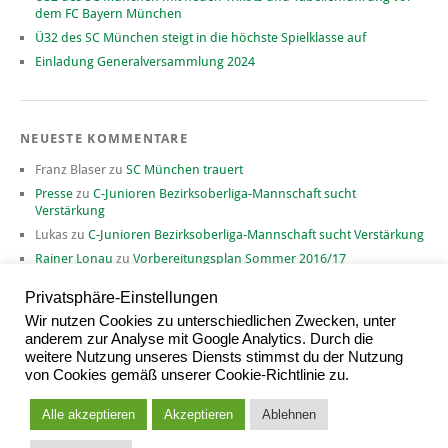
dem FC Bayern München
Ü32 des SC München steigt in die höchste Spielklasse auf
Einladung Generalversammlung 2024
NEUESTE KOMMENTARE
Franz Blaser
zu
SC München trauert
Presse
zu
C-Junioren Bezirksoberliga-Mannschaft sucht
Verstärkung
Lukas
zu
C-Junioren Bezirksoberliga-Mannschaft sucht Verstärkung
Rainer Lonau
zu
Vorbereitungsplan Sommer 2016/17
David
zu
Vorbereitungsplan Sommer 2016/17
Privatsphäre-Einstellungen
Wir nutzen Cookies zu unterschiedlichen Zwecken, unter
anderem zur Analyse mit Google Analytics. Durch die
weitere Nutzung unseres Diensts stimmst du der Nutzung
ARCHIV
von Cookies gemäß unserer Cookie-Richtlinie zu.
Archiv
Alle akzeptieren
Akzeptieren
Ablehnen