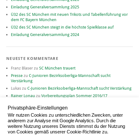
Einladung Generalversammlung 2025
Ü32 des SC München mit neuen Trikots und Tabellenführung vor
dem FC Bayern München
Ü32 des SC München steigt in die höchste Spielklasse auf
Einladung Generalversammlung 2024
NEUESTE KOMMENTARE
Franz Blaser
zu
SC München trauert
Presse
zu
C-Junioren Bezirksoberliga-Mannschaft sucht
Verstärkung
Lukas
zu
C-Junioren Bezirksoberliga-Mannschaft sucht Verstärkung
Rainer Lonau
zu
Vorbereitungsplan Sommer 2016/17
David
zu
Vorbereitungsplan Sommer 2016/17
Privatsphäre-Einstellungen
Wir nutzen Cookies zu unterschiedlichen Zwecken, unter
anderem zur Analyse mit Google Analytics. Durch die
weitere Nutzung unseres Diensts stimmst du der Nutzung
ARCHIV
von Cookies gemäß unserer Cookie-Richtlinie zu.
Archiv