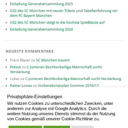
Einladung Generalversammlung 2025
Ü32 des SC München mit neuen Trikots und Tabellenführung vor
dem FC Bayern München
Ü32 des SC München steigt in die höchste Spielklasse auf
Einladung Generalversammlung 2024
NEUESTE KOMMENTARE
Franz Blaser
zu
SC München trauert
Presse
zu
C-Junioren Bezirksoberliga-Mannschaft sucht
Verstärkung
Lukas
zu
C-Junioren Bezirksoberliga-Mannschaft sucht Verstärkung
Rainer Lonau
zu
Vorbereitungsplan Sommer 2016/17
David
zu
Vorbereitungsplan Sommer 2016/17
Privatsphäre-Einstellungen
Wir nutzen Cookies zu unterschiedlichen Zwecken, unter
anderem zur Analyse mit Google Analytics. Durch die
weitere Nutzung unseres Diensts stimmst du der Nutzung
ARCHIV
von Cookies gemäß unserer Cookie-Richtlinie zu.
Archiv