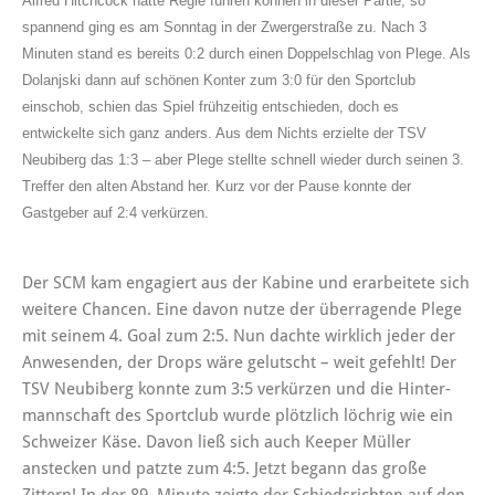
Alfred Hitchcock hätte Regie führen können in dieser Partie, so
spannend ging es am Sonntag in der Zwergerstraße zu. Nach 3
Minuten stand es bereits 0:2 durch einen Doppelschlag von Plege. Als
Dolanjski dann auf schönen Konter zum 3:0 für den Sportclub
einschob, schien das Spiel frühzeitig entschieden, doch es
entwickelte sich ganz anders. Aus dem Nichts erzielte der TSV
Neubiberg das 1:3 – aber Plege stellte schnell wieder durch seinen 3.
Treffer den alten Abstand her. Kurz vor der Pause konnte der
Gastgeber auf 2:4 verkürzen.
Der SCM kam engagiert aus der Kabine und erarbeitete sich
weitere Chancen. Eine davon nutze der überragende Plege
mit seinem 4. Goal zum 2:5. Nun dachte wirklich jeder der
Anwesenden, der Drops wäre gelutscht – weit gefehlt! Der
TSV Neubiberg konnte zum 3:5 verkürzen und die Hinter-
mannschaft des Sportclub wurde plötzlich löchrig wie ein
Schweizer Käse. Davon ließ sich auch Keeper Müller
anstecken und patzte zum 4:5. Jetzt begann das große
Zittern! In der 89. Minute zeigte der Schiedsrichten auf den