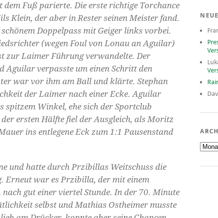
t dem Fuß parierte. Die erste richtige Torchance
NEU
ils Klein, der aber in Rester seinen Meister fand.
h schönem Doppelpass mit Geiger links vorbei.
Fra
Pre
chiedsrichter (wegen Foul von Lonau an Aguilar)
Ver
lbst zur Laimer Führung verwandelte. Der
Luk
d Aguilar verpasste um einen Schritt den
Ver
ster war vor ihm am Ball und klärte. Stephan
Rai
ichkeit der Laimer nach einer Ecke. Aguilar
Dav
spitzem Winkel, ehe sich der Sportclub
er ersten Hälfte fiel der Ausgleich, als Moritz
e Mauer ins entlegene Eck zum 1:1 Pausenstand
ARCH
Archiv
e und hatte durch Przibillas Weitschuss die
 Erneut war es Przibilla, der mit einem
 nach gut einer viertel Stunde. In der 70. Minute
Tätlichkeit selbst und Mathias Ostheimer musste
blieb am Drücker, konnte aber seine Chancen