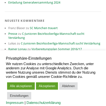
Einladung Generalversammlung 2024
NEUESTE KOMMENTARE
Franz Blaser
zu
SC München trauert
Presse
zu
C-Junioren Bezirksoberliga-Mannschaft sucht
Verstärkung
Lukas
zu
C-Junioren Bezirksoberliga-Mannschaft sucht Verstärkung
Rainer Lonau
zu
Vorbereitungsplan Sommer 2016/17
David
zu
Vorbereitungsplan Sommer 2016/17
Privatsphäre-Einstellungen
Wir nutzen Cookies zu unterschiedlichen Zwecken, unter
anderem zur Analyse mit Google Analytics. Durch die
weitere Nutzung unseres Diensts stimmst du der Nutzung
ARCHIV
von Cookies gemäß unserer Cookie-Richtlinie zu.
Archiv
Alle akzeptieren
Akzeptieren
Ablehnen
Einstellungen
Proudly powered by
WordPress
|
Theme: Yoko von
Elmastudio
Impressum
|
Datenschutzerklärung
Oben