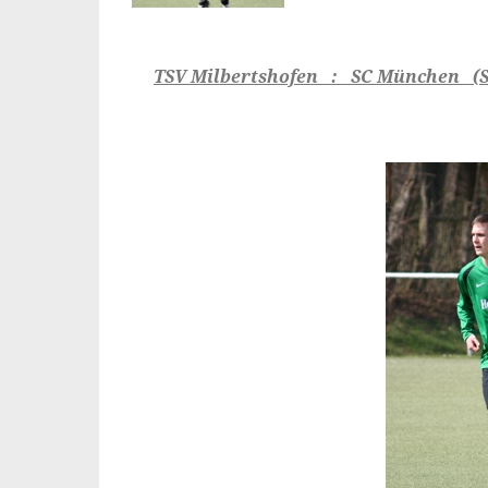
TSV Milbertshofen : SC München (So.