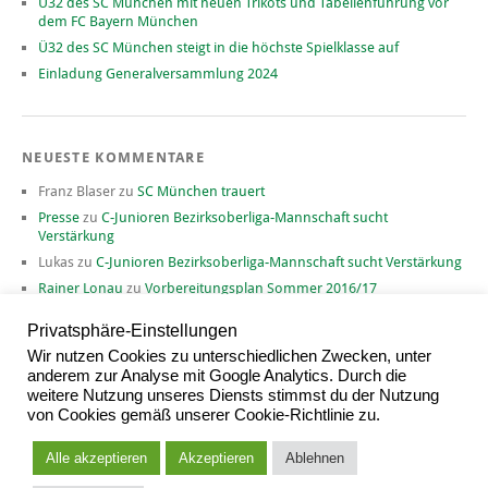
Ü32 des SC München mit neuen Trikots und Tabellenführung vor
dem FC Bayern München
Ü32 des SC München steigt in die höchste Spielklasse auf
Einladung Generalversammlung 2024
NEUESTE KOMMENTARE
Franz Blaser
zu
SC München trauert
Presse
zu
C-Junioren Bezirksoberliga-Mannschaft sucht
Verstärkung
Lukas
zu
C-Junioren Bezirksoberliga-Mannschaft sucht Verstärkung
Rainer Lonau
zu
Vorbereitungsplan Sommer 2016/17
David
zu
Vorbereitungsplan Sommer 2016/17
Privatsphäre-Einstellungen
Wir nutzen Cookies zu unterschiedlichen Zwecken, unter
anderem zur Analyse mit Google Analytics. Durch die
weitere Nutzung unseres Diensts stimmst du der Nutzung
ARCHIV
von Cookies gemäß unserer Cookie-Richtlinie zu.
Archiv
Alle akzeptieren
Akzeptieren
Ablehnen