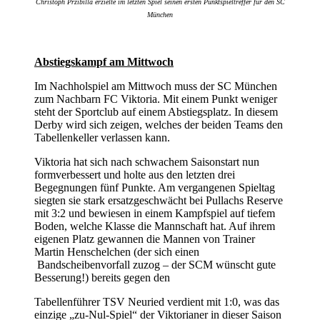
Christoph Przibilla erzielte im letzten Spiel seinen ersten Punktspieltreffer für den SC
München
Abstiegskampf am Mittwoch
Im Nachholspiel am Mittwoch muss der SC München
zum Nachbarn FC Viktoria. Mit einem Punkt weniger
steht der Sportclub auf einem Abstiegsplatz. In diesem
Derby wird sich zeigen, welches der beiden Teams den
Tabellenkeller verlassen kann.
Viktoria hat sich nach schwachem Saisonstart nun
formverbessert und holte aus den letzten drei
Begegnungen fünf Punkte. Am vergangenen Spieltag
siegten sie stark ersatzgeschwächt bei Pullachs Reserve
mit 3:2 und bewiesen in einem Kampfspiel auf tiefem
Boden, welche Klasse die Mannschaft hat. Auf ihrem
eigenen Platz gewannen die Mannen von Trainer
Martin Henschelchen (der sich einen
Bandscheibenvorfall zuzog – der SCM wünscht gute
Besserung!) bereits gegen den
Tabellenführer TSV Neuried verdient mit 1:0, was das
einzige „zu-Nul-Spiel“ der Viktorianer in dieser Saison