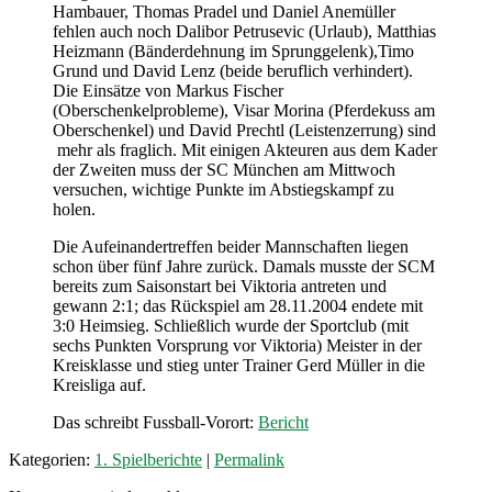
Hambauer, Thomas Pradel und Daniel Anemüller
fehlen auch noch Dalibor Petrusevic (Urlaub), Matthias
Heizmann (Bänderdehnung im Sprunggelenk),Timo
Grund und David Lenz (beide beruflich verhindert).
Die Einsätze von Markus Fischer
(Oberschenkelprobleme), Visar Morina (Pferdekuss am
Oberschenkel) und David Prechtl (Leistenzerrung) sind
mehr als fraglich. Mit einigen Akteuren aus dem Kader
der Zweiten muss der SC München am Mittwoch
versuchen, wichtige Punkte im Abstiegskampf zu
holen.
Die Aufeinandertreffen beider Mannschaften liegen
schon über fünf Jahre zurück. Damals musste der SCM
bereits zum Saisonstart bei Viktoria antreten und
gewann 2:1; das Rückspiel am 28.11.2004 endete mit
3:0 Heimsieg. Schließlich wurde der Sportclub (mit
sechs Punkten Vorsprung vor Viktoria) Meister in der
Kreisklasse und stieg unter Trainer Gerd Müller in die
Kreisliga auf.
Das schreibt Fussball-Vorort:
Bericht
Kategorien:
1. Spielberichte
|
Permalink