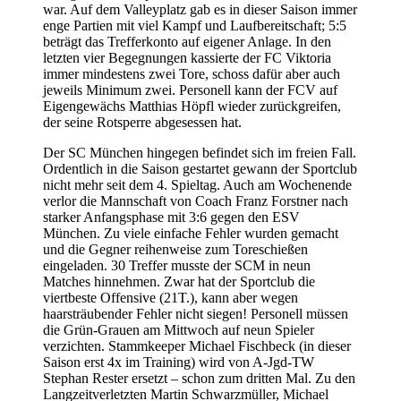
war. Auf dem Valleyplatz gab es in dieser Saison immer
enge Partien mit viel Kampf und Laufbereitschaft; 5:5
beträgt das Trefferkonto auf eigener Anlage. In den
letzten vier Begegnungen kassierte der FC Viktoria
immer mindestens zwei Tore, schoss dafür aber auch
jeweils Minimum zwei. Personell kann der FCV auf
Eigengewächs Matthias Höpfl wieder zurückgreifen,
der seine Rotsperre abgesessen hat.
Der SC München hingegen befindet sich im freien Fall.
Ordentlich in die Saison gestartet gewann der Sportclub
nicht mehr seit dem 4. Spieltag. Auch am Wochenende
verlor die Mannschaft von Coach Franz Forstner nach
starker Anfangsphase mit 3:6 gegen den ESV
München. Zu viele einfache Fehler wurden gemacht
und die Gegner reihenweise zum Toreschießen
eingeladen. 30 Treffer musste der SCM in neun
Matches hinnehmen. Zwar hat der Sportclub die
viertbeste Offensive (21T.), kann aber wegen
haarsträubender Fehler nicht siegen! Personell müssen
die Grün-Grauen am Mittwoch auf neun Spieler
verzichten. Stammkeeper Michael Fischbeck (in dieser
Saison erst 4x im Training) wird von A-Jgd-TW
Stephan Rester ersetzt – schon zum dritten Mal. Zu den
Langzeitverletzten Martin Schwarzmüller, Michael