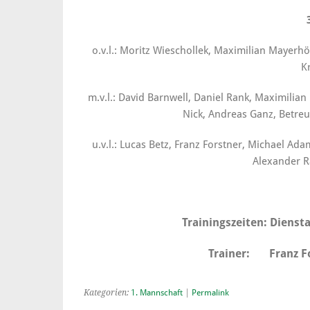
o.v.l.: Moritz Wieschollek, Maximilian Mayerhö
K
m.v.l.: David Barnwell, Daniel Rank, Maximilian
Nick, Andreas Ganz, Betre
u.v.l.: Lucas Betz, Franz Forstner, Michael Ad
Alexander R
Trainingszeiten: Dienst
Trainer: Franz For
Kategorien:
1. Mannschaft
|
Permalink