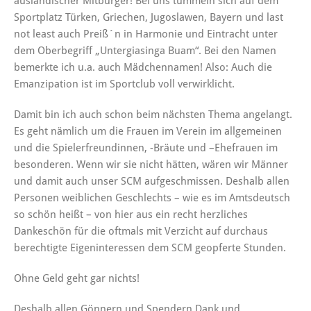
ausländischer Mitbürger! Bei uns tummeln sich auf dem
Sportplatz Türken, Griechen, Jugoslawen, Bayern und last
not least auch Preiß´n in Harmonie und Eintracht unter
dem Oberbegriff „Untergiasinga Buam“. Bei den Namen
bemerkte ich u.a. auch Mädchennamen! Also: Auch die
Emanzipation ist im Sportclub voll verwirklicht.
Damit bin ich auch schon beim nächsten Thema angelangt.
Es geht nämlich um die Frauen im Verein im allgemeinen
und die Spielerfreundinnen, -Bräute und –Ehefrauen im
besonderen. Wenn wir sie nicht hätten, wären wir Männer
und damit auch unser SCM aufgeschmissen. Deshalb allen
Personen weiblichen Geschlechts – wie es im Amtsdeutsch
so schön heißt – von hier aus ein recht herzliches
Dankeschön für die oftmals mit Verzicht auf durchaus
berechtigte Eigeninteressen dem SCM geopferte Stunden.
Ohne Geld geht gar nichts!
Deshalb allen Gönnern und Spendern Dank und