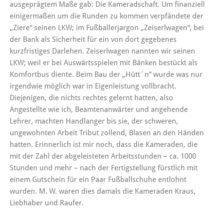
ausgeprägtem Maße gab: Die Kameradschaft. Um finanziell
einigermaßen um die Runden zu kommen verpfändete der
„Ziere“ seinen LKW; im Fußballerjargon „Zeiserlwagen“, bei
der Bank als Sicherheit für ein von dort gegebenes
kurzfristiges Darlehen. Zeiserlwagen nannten wir seinen
LKW; weil er bei Auswärtsspielen mit Bänken bestückt als
Komfortbus diente. Beim Bau der „Hütt´n“ wurde was nur
irgendwie möglich war in Eigenleistung vollbracht.
Diejenigen, die nichts rechtes gelernt hatten, also
Angestellte wie ich, Beamtenanwärter und angehende
Lehrer, machten Handlanger bis sie, der schweren,
ungewohnten Arbeit Tribut zollend, Blasen an den Händen
hatten. Erinnerlich ist mir noch, dass die Kameraden, die
mit der Zahl der abgeleisteten Arbeitsstunden – ca. 1000
Stunden und mehr – nach der Fertigstellung fürstlich mit
einem Gutschein für ein Paar Fußballschuhe entlohnt
wurden. M. W. waren dies damals die Kameraden Kraus,
Liebhaber und Raufer.