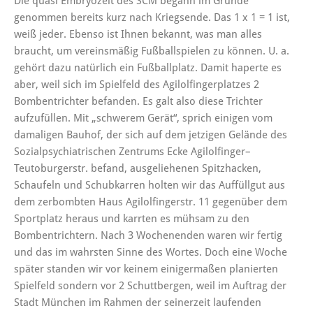
Die quasi Embryozeit des SCM begann im Grunde
genommen bereits kurz nach Kriegsende. Das 1 x 1 = 1 ist,
weiß jeder. Ebenso ist Ihnen bekannt, was man alles
braucht, um vereinsmäßig Fußballspielen zu können. U. a.
gehört dazu natürlich ein Fußballplatz. Damit haperte es
aber, weil sich im Spielfeld des Agilolfingerplatzes 2
Bombentrichter befanden. Es galt also diese Trichter
aufzufüllen. Mit „schwerem Gerät“, sprich einigen vom
damaligen Bauhof, der sich auf dem jetzigen Gelände des
Sozialpsychiatrischen Zentrums Ecke Agilolfinger–
Teutoburgerstr. befand, ausgeliehenen Spitzhacken,
Schaufeln und Schubkarren holten wir das Auffüllgut aus
dem zerbombten Haus Agilolfingerstr. 11 gegenüber dem
Sportplatz heraus und karrten es mühsam zu den
Bombentrichtern. Nach 3 Wochenenden waren wir fertig
und das im wahrsten Sinne des Wortes. Doch eine Woche
später standen wir vor keinem einigermaßen planierten
Spielfeld sondern vor 2 Schuttbergen, weil im Auftrag der
Stadt München im Rahmen der seinerzeit laufenden