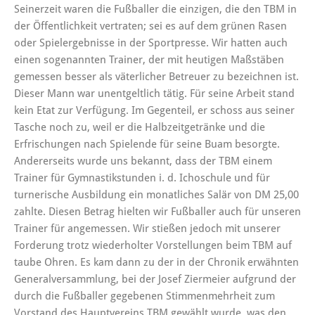
Seinerzeit waren die Fußballer die einzigen, die den TBM in
der Öffentlichkeit vertraten; sei es auf dem grünen Rasen
oder Spielergebnisse in der Sportpresse. Wir hatten auch
einen sogenannten Trainer, der mit heutigen Maßstäben
gemessen besser als väterlicher Betreuer zu bezeichnen ist.
Dieser Mann war unentgeltlich tätig. Für seine Arbeit stand
kein Etat zur Verfügung. Im Gegenteil, er schoss aus seiner
Tasche noch zu, weil er die Halbzeitgetränke und die
Erfrischungen nach Spielende für seine Buam besorgte.
Andererseits wurde uns bekannt, dass der TBM einem
Trainer für Gymnastikstunden i. d. Ichoschule und für
turnerische Ausbildung ein monatliches Salär von DM 25,00
zahlte. Diesen Betrag hielten wir Fußballer auch für unseren
Trainer für angemessen. Wir stießen jedoch mit unserer
Forderung trotz wiederholter Vorstellungen beim TBM auf
taube Ohren. Es kam dann zu der in der Chronik erwähnten
Generalversammlung, bei der Josef Ziermeier aufgrund der
durch die Fußballer gegebenen Stimmenmehrheit zum
Vorstand des Hauptvereins TBM gewählt wurde, was den