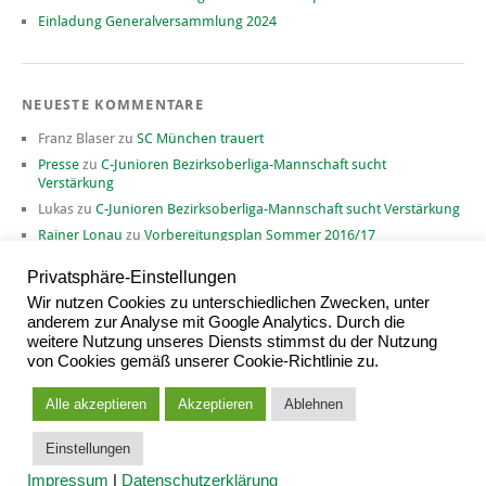
Einladung Generalversammlung 2024
NEUESTE KOMMENTARE
Franz Blaser
zu
SC München trauert
Presse
zu
C-Junioren Bezirksoberliga-Mannschaft sucht
Verstärkung
Lukas
zu
C-Junioren Bezirksoberliga-Mannschaft sucht Verstärkung
Rainer Lonau
zu
Vorbereitungsplan Sommer 2016/17
David
zu
Vorbereitungsplan Sommer 2016/17
Privatsphäre-Einstellungen
Wir nutzen Cookies zu unterschiedlichen Zwecken, unter
anderem zur Analyse mit Google Analytics. Durch die
weitere Nutzung unseres Diensts stimmst du der Nutzung
ARCHIV
von Cookies gemäß unserer Cookie-Richtlinie zu.
Archiv
Alle akzeptieren
Akzeptieren
Ablehnen
Einstellungen
Proudly powered by
WordPress
|
Theme: Yoko von
Elmastudio
Impressum
|
Datenschutzerklärung