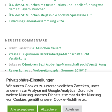
Ü32 des SC München mit neuen Trikots und Tabellenführung vor
dem FC Bayern München
Ü32 des SC München steigt in die höchste Spielklasse auf
Einladung Generalversammlung 2024
NEUESTE KOMMENTARE
Franz Blaser
zu
SC München trauert
Presse
zu
C-Junioren Bezirksoberliga-Mannschaft sucht
Verstärkung
Lukas
zu
C-Junioren Bezirksoberliga-Mannschaft sucht Verstärkung
Rainer Lonau
zu
Vorbereitungsplan Sommer 2016/17
David
zu
Vorbereitungsplan Sommer 2016/17
Privatsphäre-Einstellungen
Wir nutzen Cookies zu unterschiedlichen Zwecken, unter
anderem zur Analyse mit Google Analytics. Durch die
weitere Nutzung unseres Diensts stimmst du der Nutzung
ARCHIV
von Cookies gemäß unserer Cookie-Richtlinie zu.
Archiv
Alle akzeptieren
Akzeptieren
Ablehnen