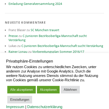
Einladung Generalversammlung 2024
NEUESTE KOMMENTARE
Franz Blaser
zu
SC München trauert
Presse
zu
C-Junioren Bezirksoberliga-Mannschaft sucht
Verstärkung
Lukas
zu
C-Junioren Bezirksoberliga-Mannschaft sucht Verstärkung
Rainer Lonau
zu
Vorbereitungsplan Sommer 2016/17
David
zu
Vorbereitungsplan Sommer 2016/17
Privatsphäre-Einstellungen
Wir nutzen Cookies zu unterschiedlichen Zwecken, unter
anderem zur Analyse mit Google Analytics. Durch die
weitere Nutzung unseres Diensts stimmst du der Nutzung
ARCHIV
von Cookies gemäß unserer Cookie-Richtlinie zu.
Archiv
Alle akzeptieren
Akzeptieren
Ablehnen
Einstellungen
Proudly powered by
WordPress
|
Theme: Yoko von
Elmastudio
Impressum
|
Datenschutzerklärung
Oben