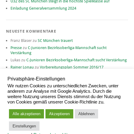
Ü32 des SC München steigt in die höchste Spielklasse auf
Einladung Generalversammlung 2024
NEUESTE KOMMENTARE
Franz Blaser
zu
SC München trauert
Presse
zu
C-Junioren Bezirksoberliga-Mannschaft sucht
Verstärkung
Lukas
zu
C-Junioren Bezirksoberliga-Mannschaft sucht Verstärkung
Rainer Lonau
zu
Vorbereitungsplan Sommer 2016/17
David
zu
Vorbereitungsplan Sommer 2016/17
Privatsphäre-Einstellungen
Wir nutzen Cookies zu unterschiedlichen Zwecken, unter
anderem zur Analyse mit Google Analytics. Durch die
weitere Nutzung unseres Diensts stimmst du der Nutzung
ARCHIV
von Cookies gemäß unserer Cookie-Richtlinie zu.
Archiv
Alle akzeptieren
Akzeptieren
Ablehnen
Einstellungen
Proudly powered by
WordPress
|
Theme: Yoko von
Elmastudio