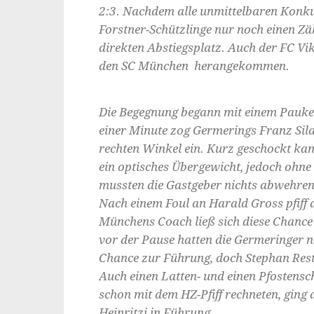
2:3. Nachdem alle unmittelbaren Konku
Forstner-Schützlinge nur noch einen Zä
direkten Abstiegsplatz. Auch der FC Vikt
den SC München herangekommen.
Die Begegnung begann mit einem Pauke
einer Minute zog Germerings Franz Sila
rechten Winkel ein. Kurz geschockt kam
ein optisches Übergewicht, jedoch ohn
mussten die Gastgeber nichts abwehren.
Nach einem Foul an Harald Gross pfiff d
Münchens Coach ließ sich diese Chance
vor der Pause hatten die Germeringer n
Chance zur Führung, doch Stephan Reste
Auch einen Latten- und einen Pfostenschu
schon mit dem HZ-Pfiff rechneten, ging 
Heinritzi in Führung.