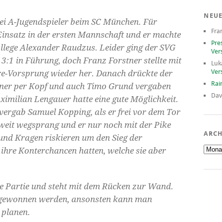
NEU
ei A-Jugendspieler beim SC München. Für
Fra
Einsatz in der ersten Mannschaft und er machte
Pre
llege Alexander Raudzus. Leider ging der SVG
Ver
3:1 in Führung, doch Franz Forstner stellte mit
Luk
Ver
ore-Vorsprung wieder her. Danach drückte der
Rai
stner per Kopf und auch Timo Grund vergaben
Dav
ximilian Lengauer hatte eine gute Möglichkeit.
vergab Samuel Kopping, als er frei vor dem Tor
 weit wegsprang und er nur noch mit der Pike
ARCH
nd Kragen riskieren um den Sieg der
Archiv
 ihre Konterchancen hatten, welche sie aber
e Partie und steht mit dem Rücken zur Wand.
r gewonnen werden, ansonsten kann man
 planen.