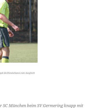
gab die Riesenchance zum Ausgleich
 der SC München beim SV Germering knapp mit