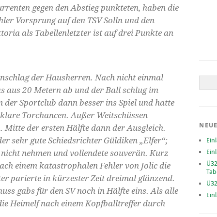
rrenten gegen den Abstieg punkteten, haben die
hler Vorsprung auf den TSV Solln und den
oria als Tabellenletzter ist auf drei Punkte an
nschlag der Hausherren. Nach nicht einmal
s aus 20 Metern ab und der Ball schlug im
 der Sportclub dann besser ins Spiel und hatte
e klare Torchancen. Außer Weitschüssen
NEUE
 Mitte der ersten Hälfte dann der Ausgleich.
er sehr gute Schiedsrichter Güldiken „Elfer“;
Ein
 nicht nehmen und vollendete souverän. Kurz
Ein
Ü32
ach einem katastrophalen Fehler von Jolic die
Tab
r parierte in kürzester Zeit dreimal glänzend.
Ü32
ss gabs für den SV noch in Hälfte eins. Als alle
Ein
die Heimelf nach einem Kopfballtreffer durch