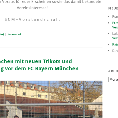
 Voraus für euer Erscheinen sowie das damit bekundete
Vereinsinteresse!
NEU
Fra
S C M – V o r s t a n d s c h a f t
Pre
Ver
Luk
in)
|
Permalink
Ver
Rai
Dav
chen mit neuen Trikots und
ng vor dem FC Bayern München
ARCH
Archiv