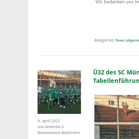
Wir bedanken uns im
Kategorien:
News (allgeme
Ü32 des SC Mün
Tabellenführu
9. April 2025
von Senioren A
für
Kommentare deaktiviert
Ü32