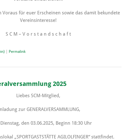
 Voraus für euer Erscheinen sowie das damit bekundete
Vereinsinteresse!
S C M – V o r s t a n d s c h a f t
in)
|
Permalink
eralversammlung 2025
Liebes SCM-Mitglied,
inladung zur GENERALVERSAMMLUNG,
m
Dienstag, den 03.06.2025, Beginn 18:30 Uhr
nslokal „SPORTGASTSTÄTTE AGILOLFINGER“ stattfindet.