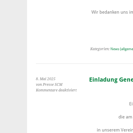
Wir bedanken uns im
Kategorien:
News (allgeme
Einladung Gen
8. Mai 2025
von Presse SCM
für
Kommentare deaktiviert
Einladung
Generalversammlung
E
2025
die a
in unserem Verei