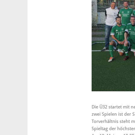
des
SC
München
mit
neuen
Trikots
und
Tabellenführung
vor
dem
FC
Bayern
München
Die Ü32 startet mit 
zwei Spielen ist der
Torverhältnis steht 
Spieltag der höchst