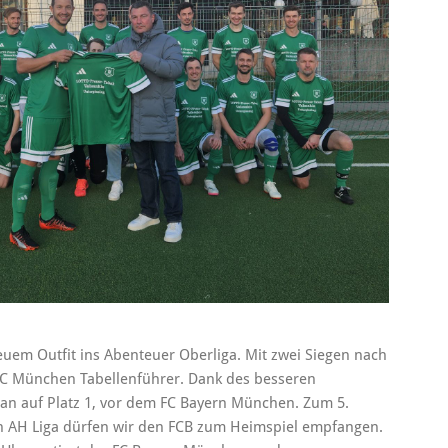
neuem Outfit ins Abenteuer Oberliga. Mit zwei Siegen nach
 SC München Tabellenführer. Dank des besseren
man auf Platz 1, vor dem FC Bayern München. Zum 5.
en AH Liga dürfen wir den FCB zum Heimspiel empfangen.