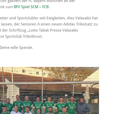
Uhr gastiert der FC Bayern München an der
Link zum
BFV Spiel SCM – FCB
.
tter und Sportclubler seit Ewigkeiten, Alex Valasakis hat
 lassen, der Senioren A einen neuen Adidas Trikotsatz zu
rt der Schriftzug „Lotto Tabak Presse Valasakis
lze Sportclub Trikotbrust.
 Deine edle Spende.